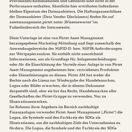
Provisionen/Kommissionen und Gebühren sind nicht in der
Performance enthalten. Sämtliche hier erwähnten Indexdaten
bleiben Eigentum des Datenanbieters. Die Haftungsausschlüsse
der Datenanbieter (Data Vendor Disclaimers) finden Sie auf
assetmanagement.pictet unter „Wissenswertes“ im
Fußzeilenbereich der Internetseite.
Diese Unterlage ist eine von Pictet Asset Management
herausgegebene Marketing-Mitteilung und liegt ausserhalb des
Anwendungsbereichs der MiFID-II- bzw. MiFIR-Anforderungen
zur Wertpapieranalyse. Sie enthält nicht ausreichend
Informationen, um als Grundlage für Anlageentscheidungen
oder für die Einschätzung der Vorteile einer Anlage in von Pictet
Asset Management angebotenen bzw. vertriebenen Produkten
oder Dienstleistungen zu dienen. Pictet AM hat weder die
Rechte noch die Lizenz zur Wiedergabe der Handelsmarken,
Logos oder Bilder erworben, die in diesem Dokument
dargestellt sind, aber sie hat das Recht, Handelsmarken aller
Gesellschaften der Pictet-Gruppe zu verwenden. Nur zu
Illustrationszwecken.
Im Rahmen ihres Angebots im Bereich nachhaltige
Finanzanlagen verwendet Pictet Asset Management („Pictet“) die
Logos, die Symbole und den Farbkreis der SDGs als
Illustrationen, um die nachhaltigen Ziele des Unternehmens zu
fördern. Die Logos, die Symbole und der Farbkreis der SDGs