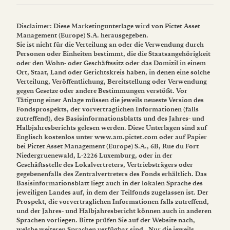
Disclaimer:
Diese Marketingunterlage wird von Pictet Asset
Management (Europe) S.A. herausgegeben.
Sie ist nicht für die Verteilung an oder die Verwendung durch
Personen oder Einheiten bestimmt, die die Staatsangehörigkeit
oder den Wohn- oder Geschäftssitz oder das Domizil in einem
Ort, Staat, Land oder Gerichtskreis haben, in denen eine solche
Verteilung, Veröffentlichung, Bereitstellung oder Verwendung
gegen Gesetze oder andere Bestimmungen verstößt. Vor
Tätigung einer Anlage müssen die jeweils neueste Version des
Fondsprospekts, der vorvertraglichen Informationen (falls
zutreffend), des Basisinformationsblatts und des Jahres- und
Halbjahresberichts gelesen werden. Diese Unterlagen sind auf
Englisch kostenlos unter www.am.pictet.com oder auf Papier
bei Pictet Asset Management (Europe) S.A., 6B, Rue du Fort
Niedergruenewald, L-2226 Luxemburg, oder in der
Geschäftsstelle des Lokalvertreters, Vertriebsträgers oder
gegebenenfalls des Zentralvertreters des Fonds erhältlich. Das
Basisinformationsblatt liegt auch in der lokalen Sprache des
jeweiligen Landes auf, in dem der Teilfonds zugelassen ist. Der
Prospekt, die vorvertraglichen Informationen falls zutreffend,
und der Jahres- und Halbjahresbericht können auch in anderen
Sprachen vorliegen. Bitte prüfen Sie auf der Website nach,
welche weiteren Sprachen verfügbar sind. Nur die jeweils