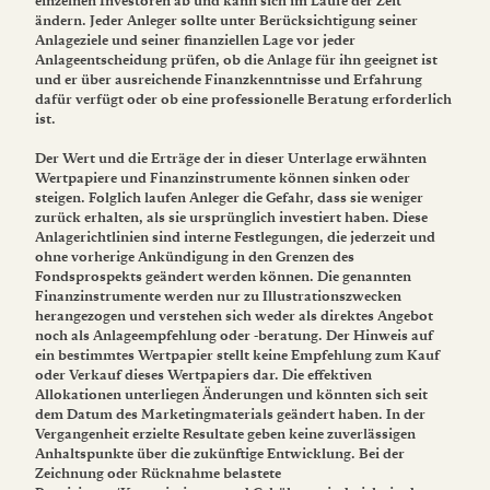
einzelnen Investoren ab und kann sich im Laufe der Zeit
ändern. Jeder Anleger sollte unter Berücksichtigung seiner
Anlageziele und seiner finanziellen Lage vor jeder
Anlageentscheidung prüfen, ob die Anlage für ihn geeignet ist
und er über ausreichende Finanzkenntnisse und Erfahrung
dafür verfügt oder ob eine professionelle Beratung erforderlich
ist.
Der Wert und die Erträge der in dieser Unterlage erwähnten
Wertpapiere und Finanzinstrumente können sinken oder
steigen. Folglich laufen Anleger die Gefahr, dass sie weniger
zurück erhalten, als sie ursprünglich investiert haben. Diese
Anlagerichtlinien sind interne Festlegungen, die jederzeit und
ohne vorherige Ankündigung in den Grenzen des
Fondsprospekts geändert werden können. Die genannten
Finanzinstrumente werden nur zu Illustrationszwecken
herangezogen und verstehen sich weder als direktes Angebot
noch als Anlageempfehlung oder -beratung. Der Hinweis auf
ein bestimmtes Wertpapier stellt keine Empfehlung zum Kauf
oder Verkauf dieses Wertpapiers dar. Die effektiven
Allokationen unterliegen Änderungen und könnten sich seit
dem Datum des Marketingmaterials geändert haben. In der
Vergangenheit erzielte Resultate geben keine zuverlässigen
Anhaltspunkte über die zukünftige Entwicklung. Bei der
Zeichnung oder Rücknahme belastete